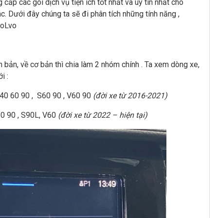
cấp các gói dịch vụ tiện ích tốt nhất và uy tín nhất cho
. Dưới đây chúng ta sẽ đi phân tích những tính năng ,
VoLvo
 bản, về cơ bản thì chia làm 2 nhóm chính . Ta xem dòng xe,
i :
40 60 90 , S60 90 , V60 90
(đời xe từ 2016-2021)
60 90 , S90L, V60
(đời xe từ 2022 – hiện tại)