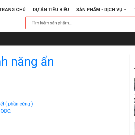
TRANG CHỦ
DỰ ÁN TIÊU BIỂU
SẢN PHẨM - DỊCH VỤ
nh năng ẩn
ết ( phần cứng )
 ODO.