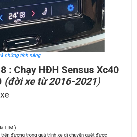
và những tính năng
6,8 : Chạy HĐH Sensus Xc40
0
(đời xe từ 2016-2021
)
 xe
là LIM )
trên đương trong quá trình xe di chuyển quét được