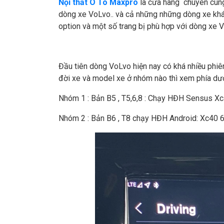
Nội thất Ô Tô Maxpro
là cửa hàng chuyên cung 
dòng xe VoLvo.. và cả những những dòng xe khác
option và một số trang bị phù hợp với dòng xe 
Đầu tiên dòng VoLvo hiện nay có khá nhiều phiên
đời xe và model xe ở nhóm nào thì xem phía dướ
Nhóm 1 : Bản B5 , T5,6,8 : Chạy HĐH Sensus Xc
Nhóm 2 : Bản B6 , T8 chạy HĐH Android: Xc40 