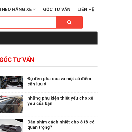
THEO HÃNG XE
GÓC TƯ VẤN
LIÊN HỆ
GÓC TƯ VẤN
Độ đèn pha cos và một số điểm
cần lưu ý
những phụ kiện thiết yếu cho xế
yêu của bạn
Dán phim cách nhiệt cho ô tô có
quan trọng?